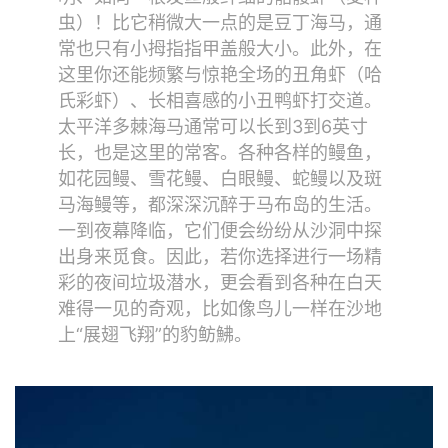
虫）！比它稍微大一点的是豆丁海马，通
常也只有小拇指指甲盖般大小。此外，在
这里你还能频繁与惊艳全场的丑角虾（哈
氏彩虾）、长相喜感的小丑鸭虾打交道。
太平洋多棘海马通常可以长到3到6英寸
长，也是这里的常客。各种各样的鳗鱼，
如花园鳗、雪花鳗、白眼鳗、蛇鳗以及斑
马海鳗等，都深深沉醉于马布岛的生活。
一到夜幕降临，它们便会纷纷从沙洞中探
出身来觅食。因此，若你选择进行一场精
彩的夜间垃圾潜水，更会看到各种在白天
难得一见的奇观，比如像鸟儿一样在沙地
上“展翅飞翔”的豹鲂鮄。