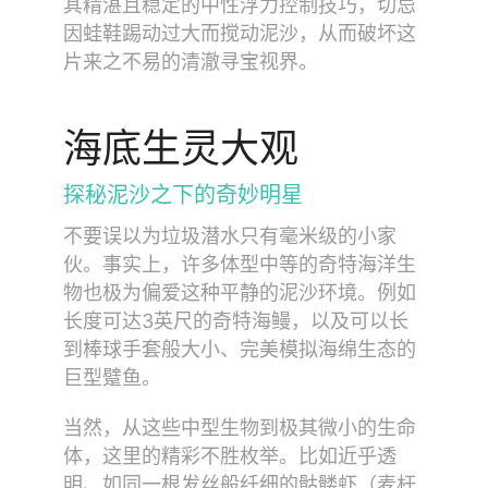
其精湛且稳定的中性浮力控制技巧，切忌
因蛙鞋踢动过大而搅动泥沙，从而破坏这
片来之不易的清澈寻宝视界。
海底生灵大观
探秘泥沙之下的奇妙明星
不要误以为垃圾潜水只有毫米级的小家
伙。事实上，许多体型中等的奇特海洋生
物也极为偏爱这种平静的泥沙环境。例如
长度可达3英尺的奇特海鳗，以及可以长
到棒球手套般大小、完美模拟海绵生态的
巨型躄鱼。
当然，从这些中型生物到极其微小的生命
体，这里的精彩不胜枚举。比如近乎透
明、如同一根发丝般纤细的骷髅虾（麦杆