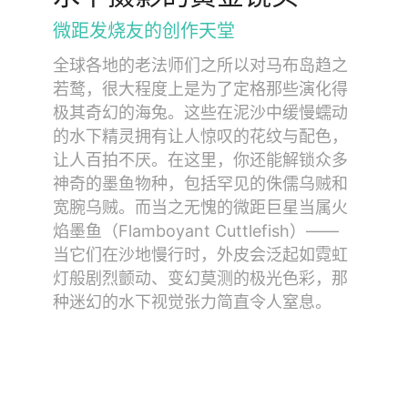
微距发烧友的创作天堂
全球各地的老法师们之所以对马布岛趋之
若鹜，很大程度上是为了定格那些演化得
极其奇幻的海兔。这些在泥沙中缓慢蠕动
的水下精灵拥有让人惊叹的花纹与配色，
让人百拍不厌。在这里，你还能解锁众多
神奇的墨鱼物种，包括罕见的侏儒乌贼和
宽腕乌贼。而当之无愧的微距巨星当属火
焰墨鱼（Flamboyant Cuttlefish）——
当它们在沙地慢行时，外皮会泛起如霓虹
灯般剧烈颤动、变幻莫测的极光色彩，那
种迷幻的水下视觉张力简直令人窒息。