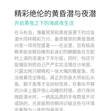
精彩绝伦的黄昏潜与夜潜
开启黑夜之下的海底夜生活
在马布岛，薄暮冥冥和黑夜笼罩下的垃圾
潜水同样精彩万分。备受推崇的黄昏潜绝
对是一场视觉盛宴——在这里，您有极高
概率能亲眼目睹色彩迷幻的麒麟鱼在交配
时上演的浪漫水下华尔兹；同时，你还可
能捕捉到把自己严严实实活埋在沙地里、
只露出两只眼睛和一张大嘴的瞻星鱼。而
当夜幕完全降临，真正的伪装大师如石头
鱼、蝎子鱼等才会纷纷现身，在看似平静
的沙床上展开惊心动魄的狩猎。进行夜间
微距潜水时，一柄高品质的手电筒是不可
或缺的，光束能帮你瞬间识破这些与环境
完美融为一体的伪装高手。