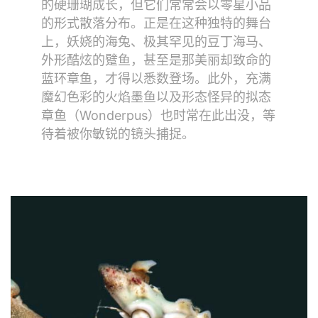
的硬珊瑚成长，但它们常常会以零星小品
的形式散落分布。正是在这种独特的舞台
上，妖娆的海兔、极其罕见的豆丁海马、
外形酷炫的躄鱼，甚至是那美丽却致命的
蓝环章鱼，才得以悉数登场。此外，充满
魔幻色彩的火焰墨鱼以及形态怪异的拟态
章鱼（Wonderpus）也时常在此出没，等
待着被你敏锐的镜头捕捉。