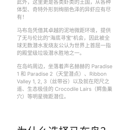
此外，这里更是各类虾类的王国，从各种
体型、奇特外形到绚丽色泽的异虾应有尽
有！
马布岛凭借其卓越的泥地微距环境，提供
了无与伦比的“海底寻宝”机会，因此被全
球无数潜水发烧友公认为世界上首屈一指
的殿堂级垃圾潜水胜地之一。
在岛屿周边，坐落着声名赫赫的 Paradise
1 和 Paradise 2（天堂潜点）、Ribbon
Valley 1, 2, 3（丝带谷）以及就在咫尺之
遥、生态极佳的 Crocodile Lairs（鳄鱼巢
穴）等明星微距潜位。