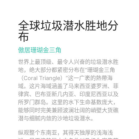
全球垃圾潜水胜地分
布
傲居珊瑚金三角
世界上最顶级、最令人兴奋的垃圾潜水胜
地，绝大部分都紧密分布在“珊瑚金三角
（Coral Triangle）”这一广袤的熱帶海
域。这片海域涵盖了马来西亚婆罗洲、菲
律宾、巴布亚新几内亚、印度尼西亚以及
所罗门群岛。这里的水下生命基数庞大，
能够同时完美兼顾波澜壮阔的峭壁大货礁
潜与细腻内敛的沙地垃圾潜水。
纵观整个东南亚，其得天独厚的浅海浅