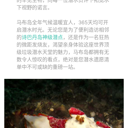
的罕见生物，向每一位潜水员许下拓宽水
下视野的诺言。
马布岛全年气候温暖宜人，365天均可开
启潜水时光。无论您是为了便利造访相邻
的
诗巴丹岛神级潜点
，还是作为一名狂热
的微距发烧友，渴望亲身体验这座世界顶
级垃圾潜水天堂的魅力，马布岛都拥有无
数令人惊叹的看点，绝对是您潜水遗愿清
单中不可或缺的重磅一站。