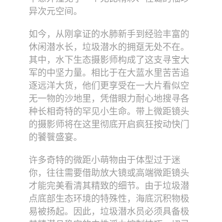
异次元空间。
如今，从刚拿证的水肺新手到经验丰富的
休闲潜水长，垃圾潜水的拥趸无处不在。
其中，水下生态摄影师构成了这支寻宝大
军的中坚力量。相比于在大蓝水里苦苦追
逐远洋大货，他们更享受在一大片看似空
无一物的沙地里，凭借眼力耐心地搜寻各
种长相奇特的罕见小生命。带上微距镜头
的摄影师将在这里彻底开启疯狂按动快门
的饕餮盛宴。
许多奇特的微距小萌物由于体型过于迷
你，往往需要借助放大镜或高端微距镜头
才能完美看清其精致的细节。由于垃圾潜
点底部生态环境的特殊性，海底沉积物极
易被扬起。因此，垃圾潜水员必须具备极