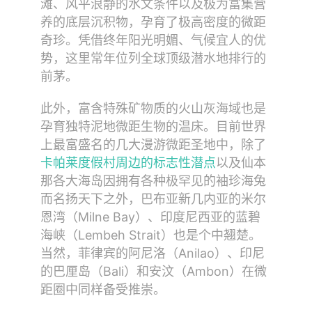
滩、风平浪静的水文条件以及极为富集营
养的底层沉积物，孕育了极高密度的微距
奇珍。凭借终年阳光明媚、气候宜人的优
势，这里常年位列全球顶级潜水地排行的
前茅。
此外，富含特殊矿物质的火山灰海域也是
孕育独特泥地微距生物的温床。目前世界
上最富盛名的几大漫游微距圣地中，除了
卡帕莱度假村周边的标志性潜点
以及仙本
那各大海岛因拥有各种极罕见的袖珍海兔
而名扬天下之外，巴布亚新几内亚的米尔
恩湾（Milne Bay）、印度尼西亚的蓝碧
海峡（Lembeh Strait）也是个中翘楚。
当然，菲律宾的阿尼洛（Anilao）、印尼
的巴厘岛（Bali）和安汶（Ambon）在微
距圈中同样备受推崇。