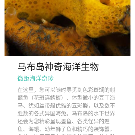
马布岛神奇海洋生物
微距海洋奇珍
在这里，您可以随时寻觅到色彩斑斓的麒
麟鱼（花斑连鳍䲗）、体型微小的豆丁海
马、犹如丝带般优雅的五彩鳗，以及数不
胜数的各式异国海兔。马布岛的水下世界
还会为您精彩呈现墨鱼、各类怪异的躄
鱼、海蛾、幼年狮子鱼和精巧的装饰蟹。