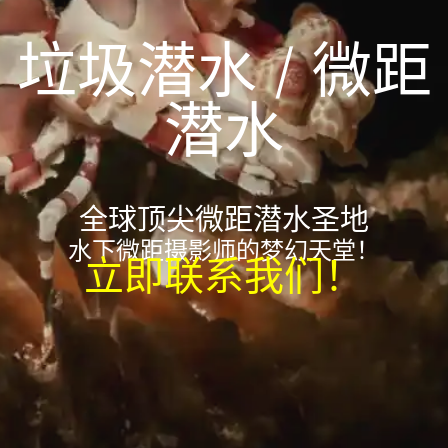
垃圾潜水 / 微距
潜水
全球顶尖微距潜水圣地
水下微距摄影师的梦幻天堂！
立即联系我们！