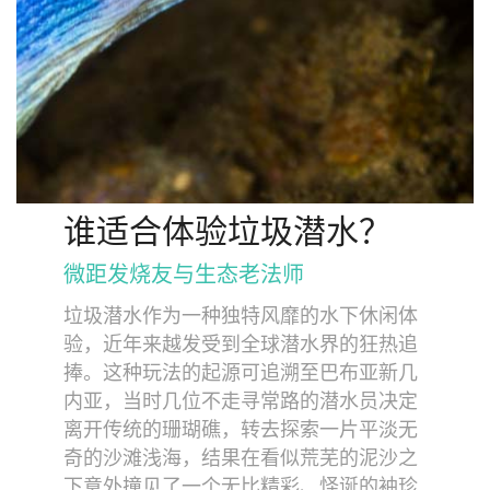
谁适合体验垃圾潜水？
微距发烧友与生态老法师
垃圾潜水作为一种独特风靡的水下休闲体
验，近年来越发受到全球潜水界的狂热追
捧。这种玩法的起源可追溯至巴布亚新几
内亚，当时几位不走寻常路的潜水员决定
离开传统的珊瑚礁，转去探索一片平淡无
奇的沙滩浅海，结果在看似荒芜的泥沙之
下意外撞见了一个无比精彩、怪诞的袖珍