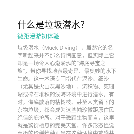
什么是垃圾潜水？
微距漫游初体验
垃圾潜水（Muck Diving），虽然它的名
字听起来并不那么诗情画意，但实际上它
却是一场令人心潮澎湃的“海底寻宝之
旅”，带你寻找地表最奇异、最奥妙的水下
生命。这一术语专门指代在泥沙、细沙
（尤其是火山灰黑沙地）、沉积物、死珊
瑚或碎石堆积的浅海环境中进行潜水。有
时，海底散落的枯树枝、甚至人类留下的
杂物垃圾，都会成为这些袖珍微距原住民
绝佳的庇护所。对于微距生物而言，这里
就是繁衍栖息的完美天堂，许多形态怪诞
至极的珍稀物种正是在这种环境中繁盛共