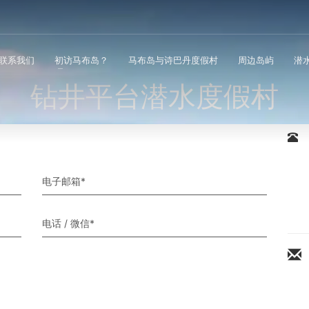
联系我们
初访马布岛？
马布岛与诗巴丹度假村
周边岛屿
潜
钻井平台潜水度假村
电子邮箱*
电话 / 微信*